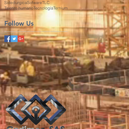
Sidedurgica
Sofware
TLC
Talento humano
Tecnología
Ternium
Follow Us