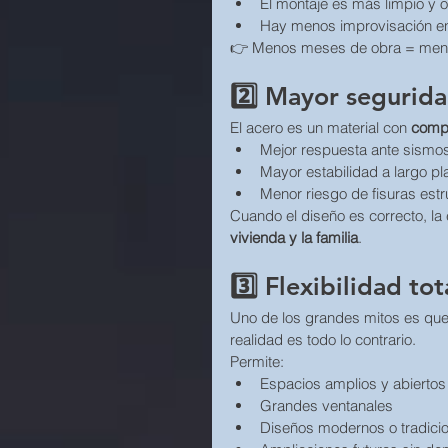
El montaje es más limpio y 
Hay menos improvisación e
👉 Menos meses de obra = meno
2️⃣ Mayor segurida
El acero es un material con 
compo
Mejor respuesta ante sismo
Mayor estabilidad a largo pl
Menor riesgo de fisuras estr
Cuando el diseño es correcto, la 
vivienda y la familia
.
3️⃣ Flexibilidad tot
Uno de los grandes mitos es que 
realidad es todo lo contrario.
Permite:
Espacios amplios y abiertos
Grandes ventanales
Diseños modernos o tradici