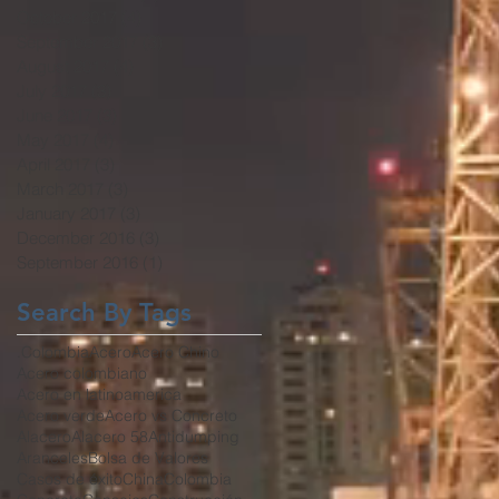
October 2017
(4)
4 posts
September 2017
(3)
3 posts
August 2017
(4)
4 posts
July 2017
(3)
3 posts
June 2017
(3)
3 posts
May 2017
(4)
4 posts
April 2017
(3)
3 posts
March 2017
(3)
3 posts
January 2017
(3)
3 posts
December 2016
(3)
3 posts
September 2016
(1)
1 post
Search By Tags
.Colombia
Acero
Acero Chino
Acero colombiano
Acero en latinoamerica
Acero verde
Acero vs Concreto
Alacero
Alacero 58
Antidumping
Aranceles
Bolsa de Valores
Casos de éxito
China
Colombia