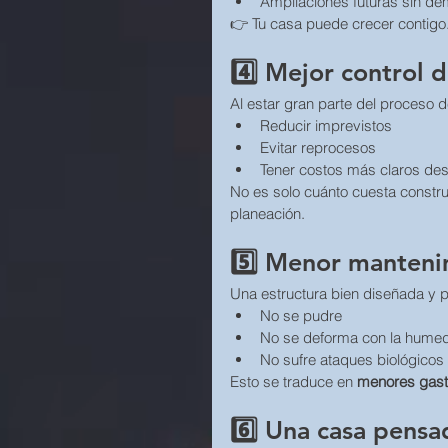
Ampliaciones futuras sin de
👉 Tu casa puede crecer contigo
4️⃣ Mejor control 
Al estar gran parte del proceso d
Reducir imprevistos
Evitar reprocesos
Tener costos más claros desd
No es solo cuánto cuesta construi
planeación.
5️⃣ Menor manteni
Una estructura bien diseñada y p
No se pudre
No se deforma con la hume
No sufre ataques biológicos
Esto se traduce en 
menores gast
6️⃣ Una casa pensa