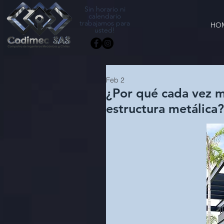
Sin horario ni
calendario
trabajamos para
HO
usted!
Feb 2
¿Por qué cada vez m
estructura metálica?