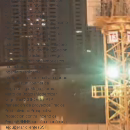
Concreto
Consejos
Construcción
Construcción 4.0
Contrabando
Crisis económica
Dian
Donald Trump
Déficit
Economía
Eficacia
Eficiencia
Emprendimiento
Empresa
Empresa productiva
Empresas sidedurgicas
Errores
Estados Unidos
Estructuras
Estructuras en acero
Expoalacero
Exportación
Felicidad
Financiación
Fraude fiscal
Gestión de riesgos
Google
Importaciones
Impuestos
Infraestructura
Ingeniero
Ingeniero residente
Inteligencia emocional
Ivan duque
Kenji Diaz
Latinoamérica
Mega Colegio
Mega Obras
Metro de Bogotá
Modernizar
Negocios
OCDE
Orden
PTP
Planeación de proyectos
Precios
Productividad
Prospectiva
Protección contra incendios
Pymes
RRHH
Recesión económica
Recuperar clientes
SST