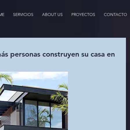
ME
SERVICIOS
ABOUT US
PROYECTOS
CONTACTO
ás personas construyen su casa en