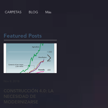
CARPETAS
BLOG
Más
Featured Posts
Nov 9, 2018
Oct 26, 2018
CONSTRUCCIÓN 4.0: LA
5 formas de recuperar a
NECESIDAD DE
clientes perdidos
MODERNIZARSE