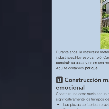
Durante años, la estructura metá
industriales.Hoy eso cambió. Cad
construir su casa
, y no es una mo
Aquí te contamos 
por qué
.
1️⃣ Construcción m
emocional
Construir una casa suele ser un 
significativamente los tiempos d
Las piezas se fabrican prev