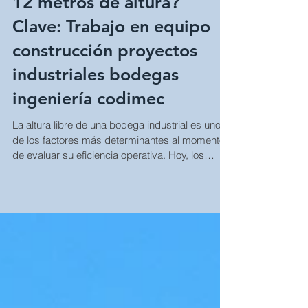
requieren estructuras de
12 metros de altura?
Clave: Trabajo en equipo
construcción proyectos
industriales bodegas
ingeniería codimec
La altura libre de una bodega industrial es uno
de los factores más determinantes al momento
de evaluar su eficiencia operativa. Hoy, los
parques logísticos modernos demandan
bodegas con alturas mínimas de 12 metros ,
una tendencia que responde directamente al
crecimiento del comercio electrónico y la
automatización de procesos. Esta característica
no solo permite ampliar la capacidad de
almacenamiento vertical, sino también integrar
sistemas de estantería selectiva, racks di