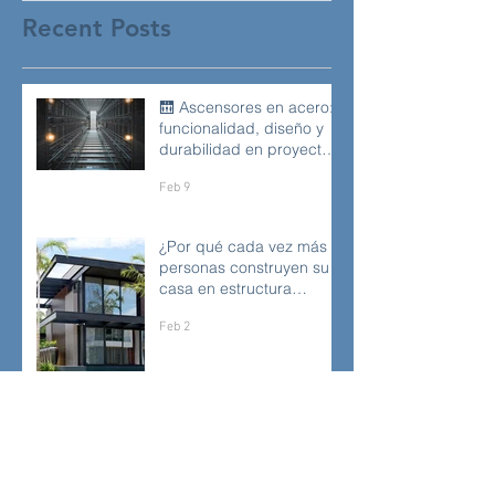
Recent Posts
🛗 Ascensores en acero:
funcionalidad, diseño y
durabilidad en proyectos
modernos
Feb 9
¿Por qué cada vez más
personas construyen su
casa en estructura
metálica?
Feb 2
📐 ¿Qué revisa un