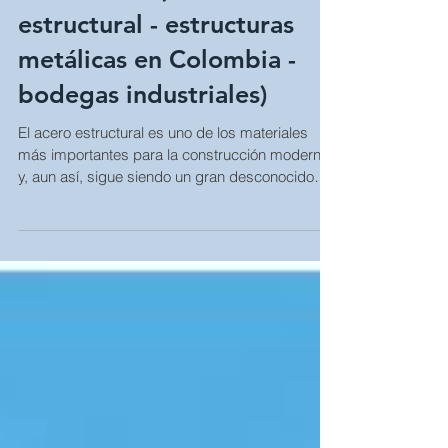
industriales (Acero
estructural - estructuras
metálicas en Colombia -
bodegas industriales)
El acero estructural es uno de los materiales
más importantes para la construcción moderna
y, aun así, sigue siendo un gran desconocido
fuera del sector. Su versatilidad, resistencia y
capacidad de adaptarse a proyectos de gran
escala lo convierten en el aliado ideal para
parques logísticos, bodegas industriales,
centros de distribución y desarrollos civiles de
alto tráfico. En Colombia, la demanda de
estructuras metálicas continúa creciendo
gracias a la expansión del comerci