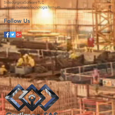
Sidedurgica
Sofware
TLC
Talento humano
Tecnología
Ternium
Follow Us