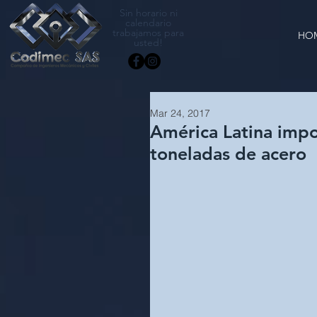
Sin horario ni
calendario
trabajamos para
HO
usted!
Mar 24, 2017
América Latina impo
toneladas de acero