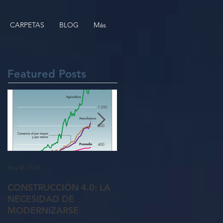
CARPETAS
BLOG
Más
Featured Posts
Nov 9, 2018
Oct 26, 2018
CONSTRUCCIÓN 4.0: LA
5 formas de recuperar a
NECESIDAD DE
clientes perdidos
MODERNIZARSE