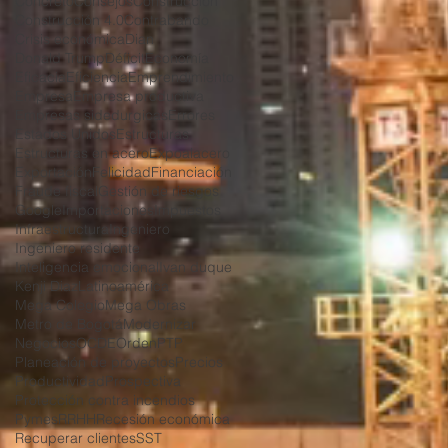
Concreto
Consejos
Construcción
Construcción 4.0
Contrabando
Crisis económica
Dian
Donald Trump
Déficit
Economía
Eficacia
Eficiencia
Emprendimiento
Empresa
Empresa productiva
Empresas sidedurgicas
Errores
Estados Unidos
Estructuras
Estructuras en acero
Expoalacero
Exportación
Felicidad
Financiación
Fraude fiscal
Gestión de riesgos
Google
Importaciones
Impuestos
Infraestructura
Ingeniero
Ingeniero residente
Inteligencia emocional
Ivan duque
Kenji Diaz
Latinoamérica
Mega Colegio
Mega Obras
Metro de Bogotá
Modernizar
Negocios
OCDE
Orden
PTP
Planeación de proyectos
Precios
Productividad
Prospectiva
Protección contra incendios
Pymes
RRHH
Recesión económica
Recuperar clientes
SST