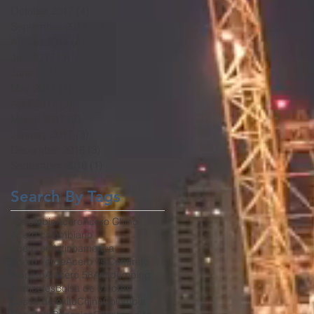
October 2017
(4)
4 posts
September 2017
(3)
3 posts
August 2017
(4)
4 posts
July 2017
(3)
3 posts
June 2017
(3)
3 posts
May 2017
(4)
4 posts
April 2017
(3)
3 posts
March 2017
(3)
3 posts
January 2017
(3)
3 posts
December 2016
(3)
3 posts
September 2016
(1)
1 post
Search By Tags
.Colombia
Acero
Acero Chino
Acero colombiano
Acero en latinoamerica
Acero verde
Acero vs Concreto
Alacero
Alacero 58
Antidumping
Aranceles
Bolsa de Valores
Casos de éxito
China
Colombia