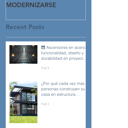
MODERNIZARSE
Recent Posts
🛗 Ascensores en acero:
funcionalidad, diseño y
durabilidad en proyectos
modernos
Feb 9
¿Por qué cada vez más
personas construyen su
casa en estructura
metálica?
Feb 2