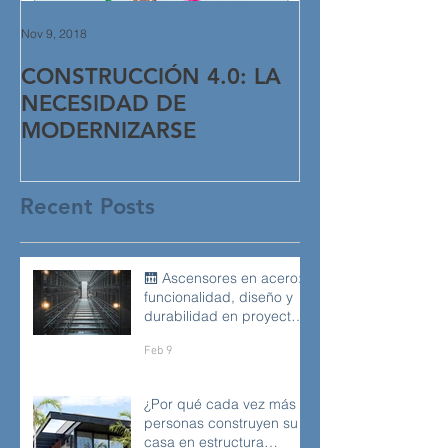
Nov 9, 2018
Oct 26, 2018
CONSTRUCCIÓN 4.0: LA
5 formas de r
NECESIDAD DE
clientes perd
MODERNIZARSE
Recent Posts
🛗 Ascensores en acero:
funcionalidad, diseño y
durabilidad en proyectos
modernos
Feb 9
¿Por qué cada vez más
personas construyen su
casa en estructura