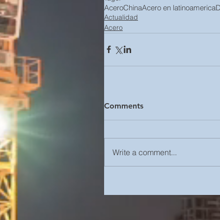
Acero
China
Acero en latinoamerica
D
Actualidad
Acero
Comments
Write a comment...