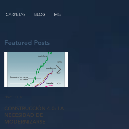
CARPETAS
BLOG
Más
Featured Posts
Nov 9, 2018
Oct 26, 2018
CONSTRUCCIÓN 4.0: LA
5 formas de recuperar a
NECESIDAD DE
clientes perdidos
MODERNIZARSE