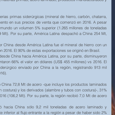
rias primas siderúrgicas (mineral de hierro, carbón, chatarra, 
emento en sus precios de venta que comenzó en 2016. A pesar 
l mundo un volumen 5% superior (1.265 millones de toneladas 
9 Mt). Por su parte, América Latina despachó a China 254 Mt,  
or China desde América Latina fue el mineral de hierro con un 
n 2016. El 90% de estas exportaciones se originó en Brasil. 
esde China hacia América Latina, por su parte, disminuyeron 
aron 66% el valor en dólares (US$ 455 millones) vs 2016. El 
iderúrgico enviado por China a la región, registrando 913 mil 
16). 
 China 72,8 Mt de acero -que incluye los productos laminados 
n costura) y los derivados (alambre y tubos con costura)-, 31% 
16 (106,2 Mt). Por su parte, la región recibió 7,0 Mt de acero 
tó hacia China sólo 9,2 mil toneladas de acero laminado y 
inferior al flujo entrante a la región a pesar de haber sido 2% 