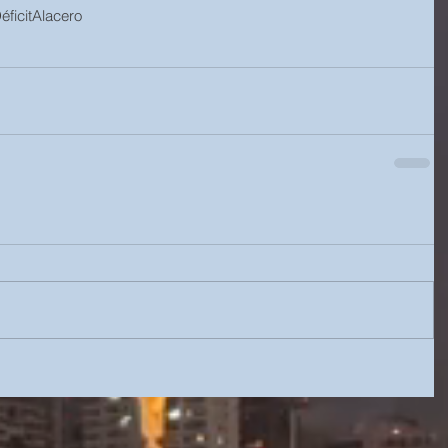
éficit
Alacero