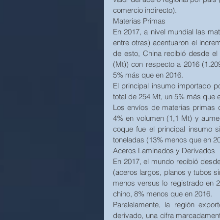
comercio indirecto).
Materias Primas
En 2017, a nivel mundial las mate
entre otras) acentuaron el incr
de esto, China recibió desde e
(Mt)) con respecto a 2016 (1.20
5% más que en 2016. 
El principal insumo importado p
total de 254 Mt, un 5% más que e
Los envíos de materias primas d
4% en volumen (1,1 Mt) y aument
coque fue el principal insumo s
toneladas (13% menos que en 20
Aceros Laminados y Derivados
En 2017, el mundo recibió desde
(aceros largos, planos y tubos si
menos versus lo registrado en 20
chino, 8% menos que en 2016. 
Paralelamente, la región expor
derivado, una cifra marcadamente 