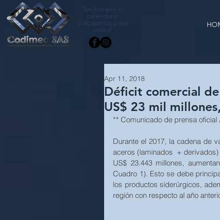
Sin horario ni
calendario
trabajamos para
HO
usted!
Apr 11, 2018
Déficit comercial de
US$ 23 mil millones
** Comunicado de prensa oficial 
Durante el 2017, la cadena de va
aceros (laminados  + derivados) y
US$ 23.443 millones, aumentan
Cuadro 1). Esto se debe princip
los productos siderúrgicos, ademá
región con respecto al año anterio