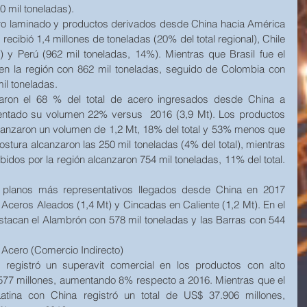
 mil toneladas). 
ero laminado y productos derivados desde China hacia América 
ecibió 1,4 millones de toneladas (20% del total regional), Chile 
) y Perú (962 mil toneladas, 14%). Mientras que Brasil fue el 
en la región con 862 mil toneladas, seguido de Colombia con 
il toneladas. 
aron el 68 % del total de acero ingresados desde China a 
mentado su volumen 22% versus  2016 (3,9 Mt). Los productos 
canzaron un volumen de 1,2 Mt, 18% del total y 53% menos que 
ostura alcanzaron las 250 mil toneladas (4% del total), mientras 
idos por la región alcanzaron 754 mil toneladas, 11% del total. 
 planos más representativos llegados desde China en 2017 
Aceros Aleados (1,4 Mt) y Cincadas en Caliente (1,2 Mt). En el 
stacan el Alambrón con 578 mil toneladas y las Barras con 544 
 Acero (Comercio Indirecto)
registró un superavit comercial en los productos con alto 
77 millones, aumentando 8% respecto a 2016. Mientras que el 
atina con China registró un total de US$ 37.906 millones, 