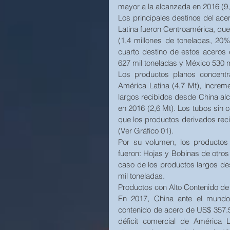
mayor a la alcanzada en 2016 (9,0
Los principales destinos del ac
Latina fueron Centroamérica, que r
(1,4 millones de toneladas, 20%
cuarto destino de estos aceros 
627 mil toneladas y México 530 m
Los productos planos concentr
América Latina (4,7 Mt), incre
largos recibidos desde China al
en 2016 (2,6 Mt). Los tubos sin c
que los productos derivados recib
(Ver Gráfico 01). 
Por su volumen, los productos
fueron: Hojas y Bobinas de otros 
caso de los productos largos de
mil toneladas. 
Productos con Alto Contenido de
En 2017, China ante el mundo 
contenido de acero de US$ 357.5
déficit comercial de América L