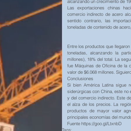
alcanzando un crecimiento de 19
Las exportaciones chinas hac
comercio indirecto de acero alc
sentido contrario, las import
toneladas de contenido de acer
Entre los productos que llegaron 
toneladas, alcanzando la parti
millones), 18% del total. La seg
fue Máquinas de Oficina de la q
valor de $6.068 millones. Siguie
Conclusiones
Si bien América Latina sigue r
siderúrgicas con China, este no 
y del comercio indirecto. Este 
el alza de los precios. La regi
productos de mayor valor agre
principales economías del mundo
Fuente https://goo.gl/LtxnbD
Tags: