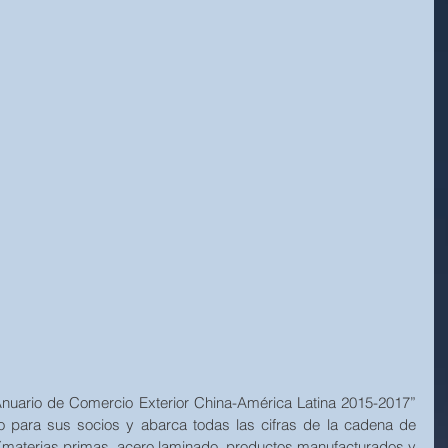
“Anuario de Comercio Exterior China-América Latina 2015-2017” 
o para sus socios y abarca todas las cifras de la cadena de 
s (materias primas, acero laminado, productos manufacturados y 