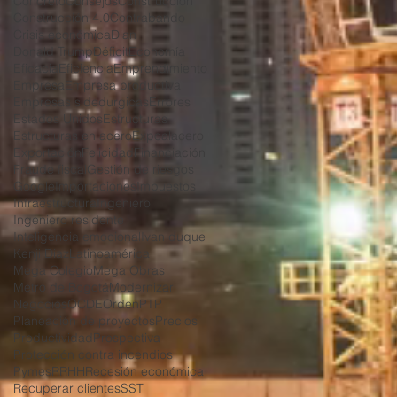
Concreto
Consejos
Construcción
Construcción 4.0
Contrabando
Crisis económica
Dian
Donald Trump
Déficit
Economía
Eficacia
Eficiencia
Emprendimiento
Empresa
Empresa productiva
Empresas sidedurgicas
Errores
Estados Unidos
Estructuras
Estructuras en acero
Expoalacero
Exportación
Felicidad
Financiación
Fraude fiscal
Gestión de riesgos
Google
Importaciones
Impuestos
Infraestructura
Ingeniero
Ingeniero residente
Inteligencia emocional
Ivan duque
Kenji Diaz
Latinoamérica
Mega Colegio
Mega Obras
Metro de Bogotá
Modernizar
Negocios
OCDE
Orden
PTP
Planeación de proyectos
Precios
Productividad
Prospectiva
Protección contra incendios
Pymes
RRHH
Recesión económica
Recuperar clientes
SST