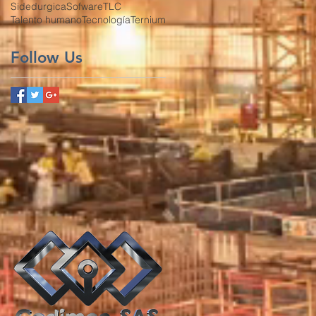
Sidedurgica
Sofware
TLC
Talento humano
Tecnología
Ternium
Follow Us