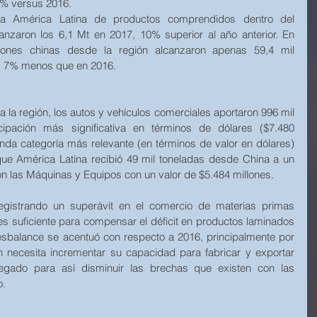
% versus 2016. 
ia América Latina de productos comprendidos dentro del 
anzaron los 6,1 Mt en 2017, 10% superior al año anterior. En 
aciones chinas desde la región alcanzaron apenas 59,4 mil 
o, 7% menos que en 2016.
a la región, los autos y vehículos comerciales aportaron 996 mil 
cipación más significativa en términos de dólares ($7.480 
unda categoría más relevante (en términos de valor en dólares) 
ue América Latina recibió 49 mil toneladas desde China a un 
ron las Máquinas y Equipos con un valor de $5.484 millones.
egistrando un superávit en el comercio de materias primas 
es suficiente para compensar el déficit en productos laminados 
desbalance se acentuó con respecto a 2016, principalmente por 
ón necesita incrementar su capacidad para fabricar y exportar 
gado para así disminuir las brechas que existen con las 
. 