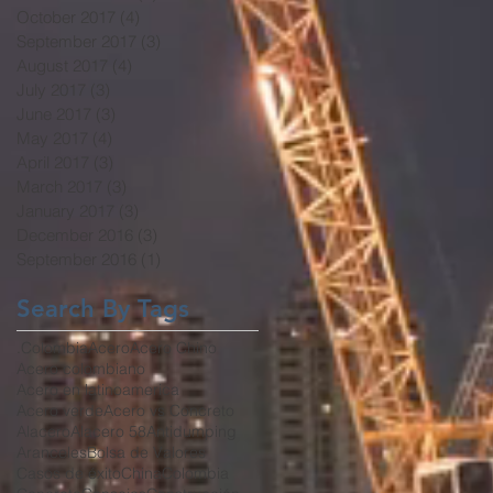
October 2017
(4)
4 posts
September 2017
(3)
3 posts
August 2017
(4)
4 posts
July 2017
(3)
3 posts
June 2017
(3)
3 posts
May 2017
(4)
4 posts
April 2017
(3)
3 posts
March 2017
(3)
3 posts
January 2017
(3)
3 posts
December 2016
(3)
3 posts
September 2016
(1)
1 post
Search By Tags
.Colombia
Acero
Acero Chino
Acero colombiano
Acero en latinoamerica
Acero verde
Acero vs Concreto
Alacero
Alacero 58
Antidumping
Aranceles
Bolsa de Valores
Casos de éxito
China
Colombia