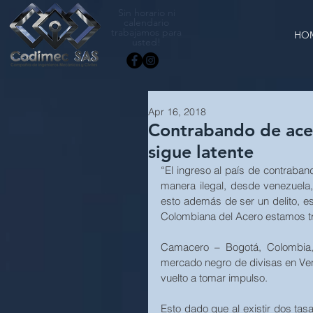
Sin horario ni
calendario
trabajamos para
HO
usted!
Apr 16, 2018
Contrabando de ace
sigue latente
“El ingreso al país de contraba
manera ilegal, desde venezuela
esto además de ser un delito, e
Colombiana del Acero estamos tra
Camacero – Bogotá, Colombia, 
mercado negro de divisas en Ven
vuelto a tomar impulso.
Esto dado que al existir dos ta