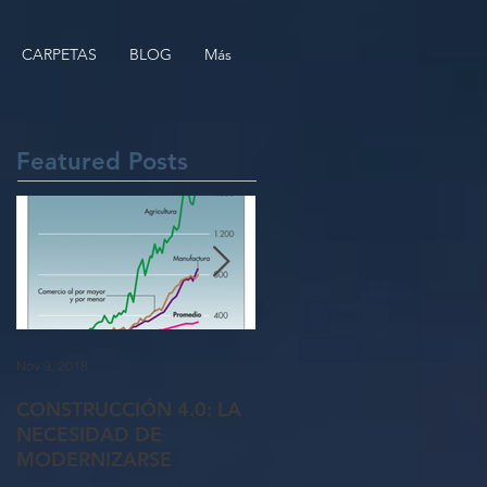
CARPETAS
BLOG
Más
Featured Posts
Nov 9, 2018
Oct 26, 2018
CONSTRUCCIÓN 4.0: LA
5 formas de recuperar a
NECESIDAD DE
clientes perdidos
MODERNIZARSE