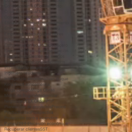
Concreto
Consejos
Construcción
Construcción 4.0
Contrabando
Crisis económica
Dian
Donald Trump
Déficit
Economía
Eficacia
Eficiencia
Emprendimiento
Empresa
Empresa productiva
Empresas sidedurgicas
Errores
Estados Unidos
Estructuras
Estructuras en acero
Expoalacero
Exportación
Felicidad
Financiación
Fraude fiscal
Gestión de riesgos
Google
Importaciones
Impuestos
Infraestructura
Ingeniero
Ingeniero residente
Inteligencia emocional
Ivan duque
Kenji Diaz
Latinoamérica
Mega Colegio
Mega Obras
Metro de Bogotá
Modernizar
Negocios
OCDE
Orden
PTP
Planeación de proyectos
Precios
Productividad
Prospectiva
Protección contra incendios
Pymes
RRHH
Recesión económica
Recuperar clientes
SST