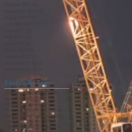
October 2017
(4)
4 posts
September 2017
(3)
3 posts
August 2017
(4)
4 posts
July 2017
(3)
3 posts
June 2017
(3)
3 posts
May 2017
(4)
4 posts
April 2017
(3)
3 posts
March 2017
(3)
3 posts
January 2017
(3)
3 posts
December 2016
(3)
3 posts
September 2016
(1)
1 post
Search By Tags
.Colombia
Acero
Acero Chino
Acero colombiano
Acero en latinoamerica
Acero verde
Acero vs Concreto
Alacero
Alacero 58
Antidumping
Aranceles
Bolsa de Valores
Casos de éxito
China
Colombia