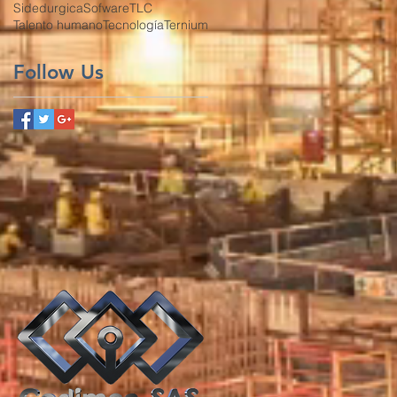
Sidedurgica
Sofware
TLC
Talento humano
Tecnología
Ternium
Follow Us