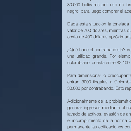
30.000 bolívares por usd en lo
negro, para luego comprar el ace
Dada esta situación la tonelada 
valor de 700 dólares, mientras qu
costo de 400 dólares apróximad
¿Qué hace el contrabandista? ven
una utilidad grande. Por ejemp
colombiano, cuesta entre $2.100 
Para dimensionar lo preocupante
entran 3000 ilegales a Colomb
30.000 por contrabando. Esto rep
Adicionalmente de la problemáti
generar ingresos mediante el co
lavado de activos, evasión de ar
el incumplimiento de la norma d
permanente las edificaciones con