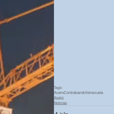
Tags:
Acero
Contrabando
Venezuela
Acero
Noticias