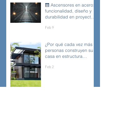
🛗 Ascensores en acero:
funcionalidad, diseño y
durabilidad en proyectos
modernos
Feb 9
¿Por qué cada vez más
personas construyen su
casa en estructura
metálica?
Feb 2
📐 ¿Qué revisa un
ingeniero estructural
antes de aprobar una
estructura metálica?
Jan 22